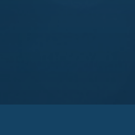
گروه زکریا