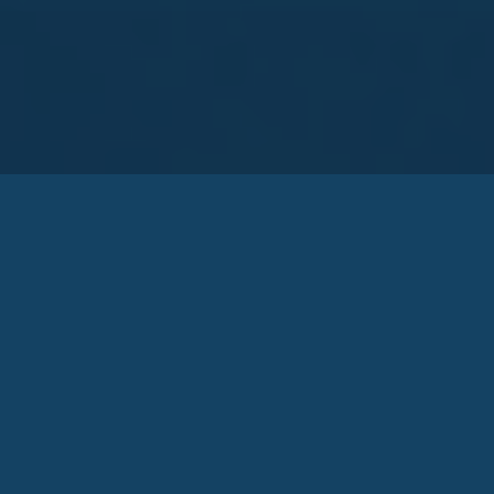
گروه زکریا
گروه زکریا زیرساخت های لازم را جهت مهندسی، تامین و اجرای
پروژه ها با تاکید بر جنبه های sustainability و خلق ارزش افزوده
بالا فراهم کرده است.
درباره ما
تماس
لینک ها
همکاران